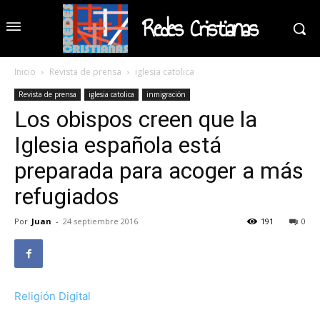
Redes Cristianas
Inicio
Revista de prensa
iglesia catolica
Revista de prensa
iglesia catolica
inmigración
Los obispos creen que la
Iglesia española está
preparada para acoger a más
refugiados
Por
Juan
-
24 septiembre 2016
191
0
Religión Digital