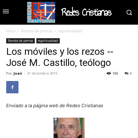
Redes Cristianas
Inicio
Revista de prensa
espiritualidad
Revista de prensa
espiritualidad
Los móviles y los rezos --
José M. Castillo, teólogo
Por
Juan
-
31 diciembre 2015
165
0
Enviado a la página web de Redes Cristianas