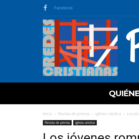
Facebook
QUIÉN
Inicio
Revista de prensa
iglesia catolica
Los jó
Revista de prensa
iglesia catolica
Los jóvenes romp