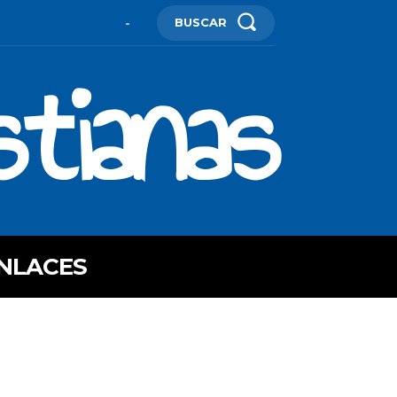
BUSCAR
-
stianas
NLACES