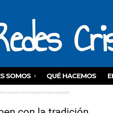
Redes Cri
ES SOMOS
QUÉ HACEMOS
E
venes rompen con la tradición religiosa española
en con la tradición