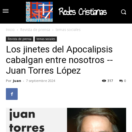
Redes Cristianas
Inicio
Revista de prensa
temas sociales
Revista de prensa
temas sociales
Los jinetes del Apocalipsis
cabalgan entre nosotros --
Juan Torres López
Por
Juan
-
7 septiembre 2024
317
0