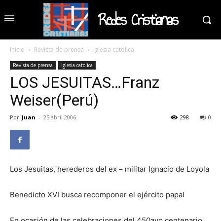
Redes Cristianas
Inicio
Revista de prensa
iglesia catolica
Revista de prensa
iglesia catolica
LOS JESUITAS…Franz
Weiser(Perú)
Por
Juan
-
25 abril 2006
298
0
Los Jesuitas, herederos del ex – militar Ignacio de Loyola
Benedicto XVI busca recomponer el ejército papal
En ocasión de las celebraciones del 450avo centenario