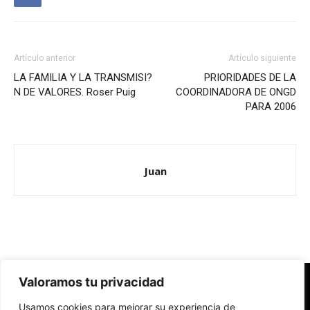
Artículo anterior
Artículo siguiente
LA FAMILIA Y LA TRANSMISI?
PRIORIDADES DE LA
N DE VALORES. Roser Puig
COORDINADORA DE ONGD
PARA 2006
Juan
Valoramos tu privacidad
Redes Cristianas
Usamos cookies para mejorar su experiencia de
Una mirada alternativa sobre la Iglesia católica y la sociedad