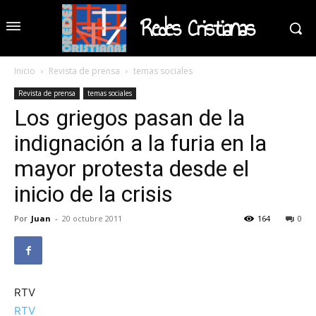
Redes Cristianas
Inicio
Revista de prensa
temas sociales
Revista de prensa
temas sociales
Los griegos pasan de la
indignación a la furia en la
mayor protesta desde el
inicio de la crisis
Por
Juan
-
20 octubre 2011
164
0
RTV
RTV