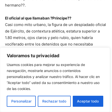
hermano??.
El oficial al que llamaban ?Príncipe??
Casi como mito urbano, la figura de un despiadado oficial
de Ejército, de contextura atlética, estatura superior a
1.80 metros, ojos claros y pelo rubio, quien habría
vociferado entre los detenidos que no necesitaba
micrófono para hablar porque tenía ?voz de príncipe??,
Valoramos tu privacidad
ha sido adjudicada a por lo menos dos ex militares que
habrían estado entre los uniformados que custodiaron el
Usamos cookies para mejorar su experiencia de
Estadio Chile.
navegación, mostrarle anuncios o contenidos
personalizados y analizar nuestro tráfico. Al hacer clic en
“Aceptar todo” usted da su consentimiento a nuestro uso
Varios de los detenidos han declarado que este fue el
de las cookies.
uniformado que más se ensañó con Víctor Jara, siendo
uno de los primeros que apartó desde el grupo de
Personalizar
Rechazar todo
Aceptar todo
detenidos de la UTE. Algunos de los testimonios
apuntaron al ex agente de la DINA Miguel Krassnof