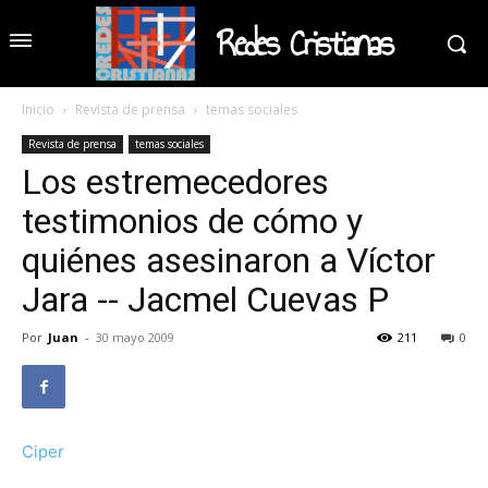
Redes Cristianas
Inicio
Revista de prensa
temas sociales
Revista de prensa
temas sociales
Los estremecedores
testimonios de cómo y
quiénes asesinaron a Víctor
Jara -- Jacmel Cuevas P
Por
Juan
-
30 mayo 2009
211
0
Ciper