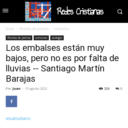
Redes Cristianas
Inicio
Revista de prensa
consumo
Revista de prensa
consumo
ecología
Los embalses están muy
bajos, pero no es por falta de
lluvias -- Santiago Martín
Barajas
Por
Juan
-
13 agosto 2022
324
0
elsaltodiario