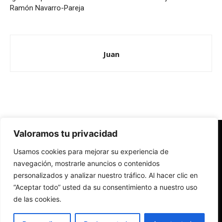
Ramón Navarro-Pareja
Juan
Valoramos tu privacidad
Redes Cristianas
Usamos cookies para mejorar su experiencia de
Una mirada alternativa sobre la Iglesia católica y la sociedad
- Colectivos de Redes Cristianas
navegación, mostrarle anuncios o contenidos
personalizados y analizar nuestro tráfico. Al hacer clic en
“Aceptar todo” usted da su consentimiento a nuestro uso
de las cookies.