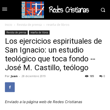
Redes Cristianas
Inicio
Revista de prensa
reseña de libros
Revista de prensa
reseña de libros
Los ejercicios espirituales de
San Ignacio: un estudio
teológico que toca fondo --
José M. Castillo, teólogo
Por
Juan
-
28 diciembre 2019
189
0
Enviado a la página web de Redes Cristianas