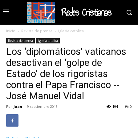
Redes Cristianas
Inicio
Revista de prensa
iglesia catolica
Revista de prensa
iglesia catolica
Los ‘diplomáticos’ vaticanos
desactivan el ‘golpe de
Estado’ de los rigoristas
contra el Papa Francisco --
José Manuel Vidal
Por
Juan
-
9 septiembre 2018
194
0