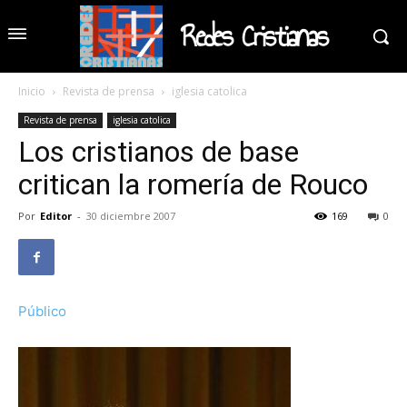
Redes Cristianas
Inicio
Revista de prensa
iglesia catolica
Revista de prensa
iglesia catolica
Los cristianos de base
critican la romería de Rouco
Por
Editor
-
30 diciembre 2007
169
0
Público