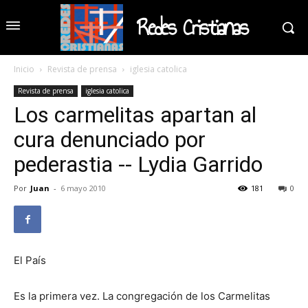
Redes Cristianas
Inicio
Revista de prensa
iglesia catolica
Revista de prensa
iglesia catolica
Los carmelitas apartan al
cura denunciado por
pederastia -- Lydia Garrido
Por
Juan
-
6 mayo 2010
181
0
El País
Es la primera vez. La congregación de los Carmelitas