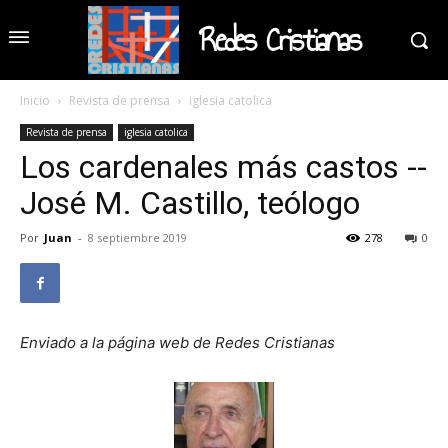
Redes Cristianas
Inicio
Revista de prensa
iglesia catolica
Revista de prensa
iglesia catolica
Los cardenales más castos --
José M. Castillo, teólogo
Por
Juan
-
8 septiembre 2019
278
0
Enviado a la página web de Redes Cristianas