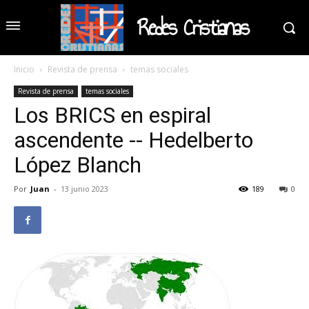
Redes Cristianas
Inicio
Revista de prensa
temas sociales
Revista de prensa
temas sociales
Los BRICS en espiral
ascendente -- Hedelberto
López Blanch
Por
Juan
-
13 junio 2023
189
0