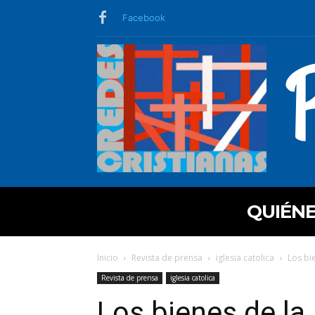
Facebook
QUIÉN
Inicio
Revista de prensa
iglesia catolica
Los bie
Revista de prensa
iglesia catolica
Los bienes de la I