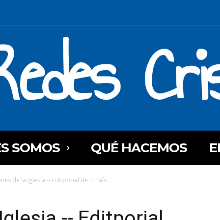
Redes Cri
ES SOMOS
QUÉ HACEMOS
E
nes de la Iglesia -- Editporial de El País
glesia -- Editporial