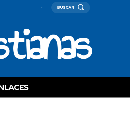
BUSCAR
-
stianas
NLACES