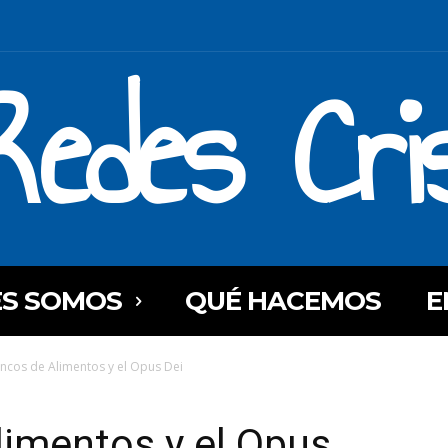
Redes Cri
ES SOMOS
QUÉ HACEMOS
E
ncos de Alimentos y el Opus Dei
limentos y el Opus