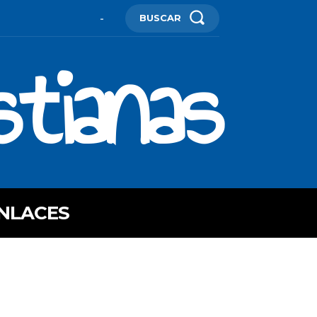
BUSCAR
-
stianas
NLACES