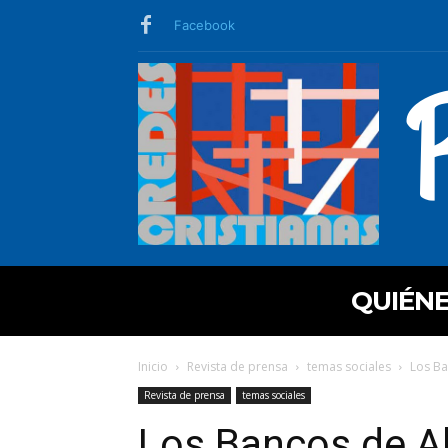
Facebook
QUIÉN
Inicio
Revista de prensa
temas sociales
Los Ba
Revista de prensa
temas sociales
Los Bancos de A