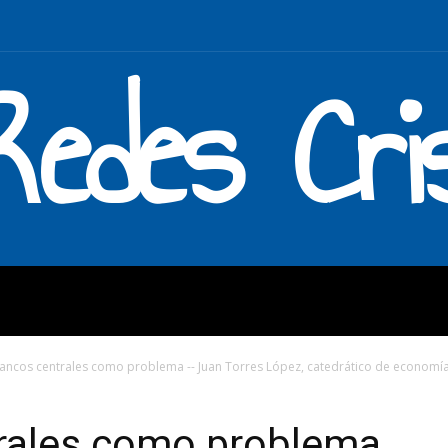
Redes Cri
MOS
QUÉ HACEMOS
ENLAC
ancos centrales como problema -- Juan Torres López, catedrático de economía.
rales como problema