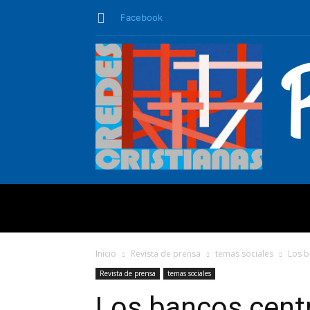
Facebook
QUIÉNES SO
Inicio
Revista de prensa
temas sociales
Los b
Revista de prensa
temas sociales
Los bancos cent