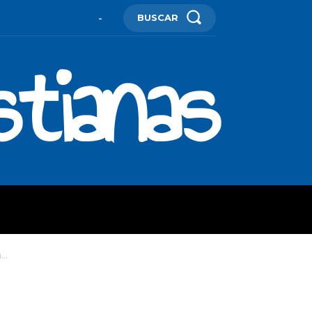
BUSCAR
-
stianas
ES
MORE
..