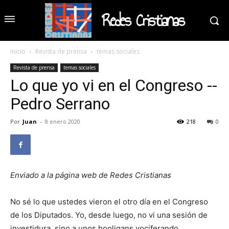
Redes Cristianas
Inicio
Revista de prensa
temas sociales
Revista de prensa
temas sociales
Lo que yo vi en el Congreso --
Pedro Serrano
Por
Juan
-
8 enero 2020
218
0
Enviado a la página web de Redes Cristianas
No sé lo que ustedes vieron el otro día en el Congreso
de los Diputados. Yo, desde luego, no vi una sesión de
investidura, sino a unos hooligans vociferando