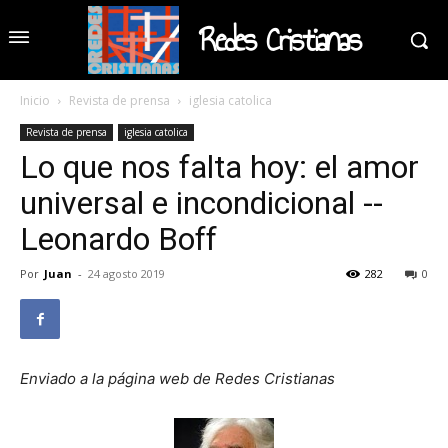
Redes Cristianas
Inicio
Revista de prensa
iglesia catolica
Revista de prensa
iglesia catolica
Lo que nos falta hoy: el amor
universal e incondicional --
Leonardo Boff
Por
Juan
-
24 agosto 2019
282
0
Enviado a la página web de Redes Cristianas