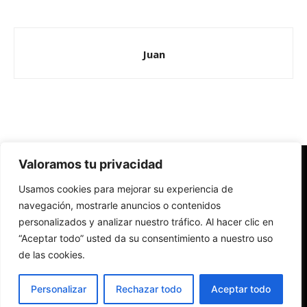
Juan
Valoramos tu privacidad
Redes Cristianas
Usamos cookies para mejorar su experiencia de
Una mirada alternativa sobre la Iglesia católica y la sociedad
- Colectivos de Redes Cristianas
navegación, mostrarle anuncios o contenidos
personalizados y analizar nuestro tráfico. Al hacer clic en
“Aceptar todo” usted da su consentimiento a nuestro uso
de las cookies.
Personalizar
Rechazar todo
Aceptar todo