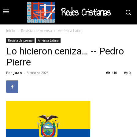
Redes Cristianas
Inicio
Revista de prensa
América Latina
Revista de prensa
América Latina
Lo hicieron ceniza… -- Pedro
Pierre
Por
Juan
-
3 marzo 2023
410
0