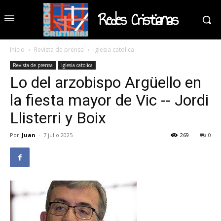
Redes Cristianas
Inicio
Revista de prensa
iglesia catolica
Revista de prensa
iglesia catolica
Lo del arzobispo Argüello en
la fiesta mayor de Vic -- Jordi
Llisterri y Boix
Por
Juan
-
7 julio 2025
269
0