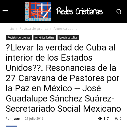
Redes Cristianas
Inicio
Revista de prensa
América Latina
Revista de prensa
América Latina
iglesia catolica
?Llevar la verdad de Cuba al
interior de los Estados
Unidos??. Resonancias de la
27 Caravana de Pastores por
la Paz en México -- José
Guadalupe Sánchez Suárez-
Secretariado Social Mexicano
Por
Juan
-
21 julio 2016
117
0