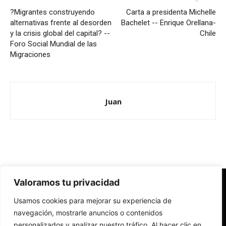
?Migrantes construyendo
Carta a presidenta Michelle
alternativas frente al desorden
Bachelet -- Enrique Orellana-
y la crisis global del capital? --
Chile
Foro Social Mundial de las
Migraciones
Juan
Valoramos tu privacidad
Redes Cristianas
Usamos cookies para mejorar su experiencia de
Una mirada alternativa sobre la Iglesia católica y la sociedad
- Colectivos de Redes Cristianas
navegación, mostrarle anuncios o contenidos
personalizados y analizar nuestro tráfico. Al hacer clic en