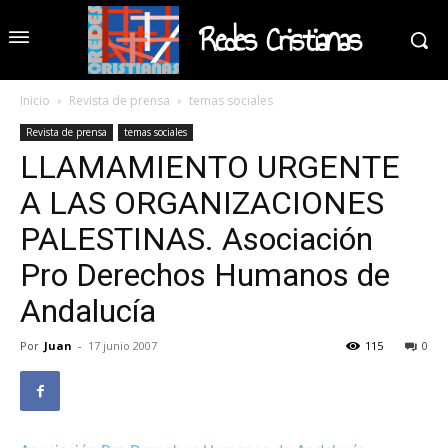
Redes Cristianas
Inicio
Revista de prensa
temas sociales
Revista de prensa
temas sociales
LLAMAMIENTO URGENTE
A LAS ORGANIZACIONES
PALESTINAS. Asociación
Pro Derechos Humanos de
Andalucía
Por
Juan
-
17 junio 2007
115
0