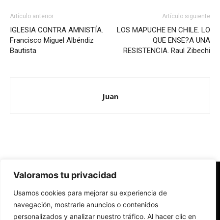
Artículo anterior
Artículo siguiente
IGLESIA CONTRA AMNISTÍA.
LOS MAPUCHE EN CHILE. LO
Francisco Miguel Albéndiz
QUE ENSE?A UNA
Bautista
RESISTENCIA. Raul Zibechi
Juan
Valoramos tu privacidad
Redes Cristianas
Usamos cookies para mejorar su experiencia de
Una mirada alternativa sobre la Iglesia católica y la sociedad
- Colectivos de Redes Cristianas
navegación, mostrarle anuncios o contenidos
personalizados y analizar nuestro tráfico. Al hacer clic en