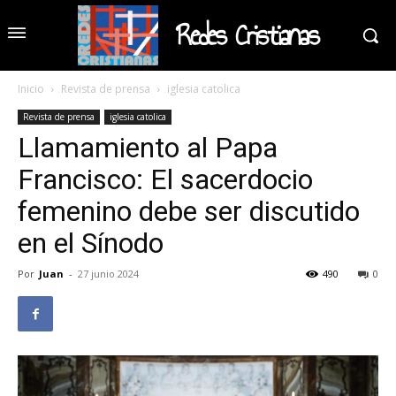
Redes Cristianas
Inicio
Revista de prensa
iglesia catolica
Revista de prensa
iglesia catolica
Llamamiento al Papa
Francisco: El sacerdocio
femenino debe ser discutido
en el Sínodo
Por
Juan
-
27 junio 2024
490
0