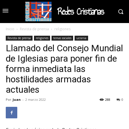
Redes Cristianas
Inicio
Revista de prensa
religiones
Revista de prensa
religiones
temas sociales
ucrania
Llamado del Consejo Mundial
de Iglesias para poner fin de
forma inmediata las
hostilidades armadas
actuales
Por
Juan
-
2 marzo 2022
288
0