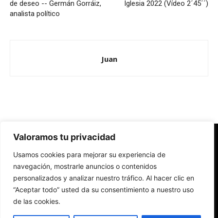
de deseo -- Germán Gorráiz,
Iglesia 2022 (Vídeo 2´45´´)
analista político
Juan
Valoramos tu privacidad
Redes Cristianas
Usamos cookies para mejorar su experiencia de
Una mirada alternativa sobre la Iglesia católica y la sociedad
- Colectivos de Redes Cristianas
navegación, mostrarle anuncios o contenidos
personalizados y analizar nuestro tráfico. Al hacer clic en
“Aceptar todo” usted da su consentimiento a nuestro uso
de las cookies.