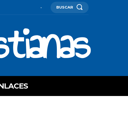
BUSCAR
-
stianas
NLACES