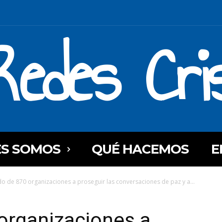
Redes Cri
ES SOMOS
QUÉ HACEMOS
E
o de 870 organizaciones a proseguir las conversaciones de paz y a...
organizaciones a