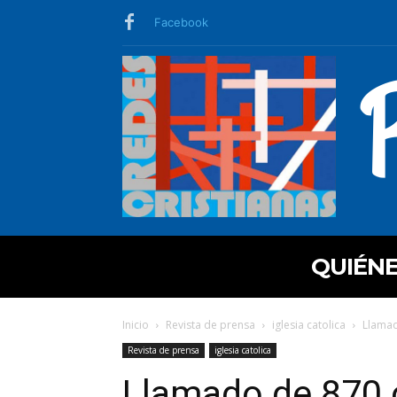
Facebook
QUIÉN
Inicio
Revista de prensa
iglesia catolica
Llamad
Revista de prensa
iglesia catolica
Llamado de 870 