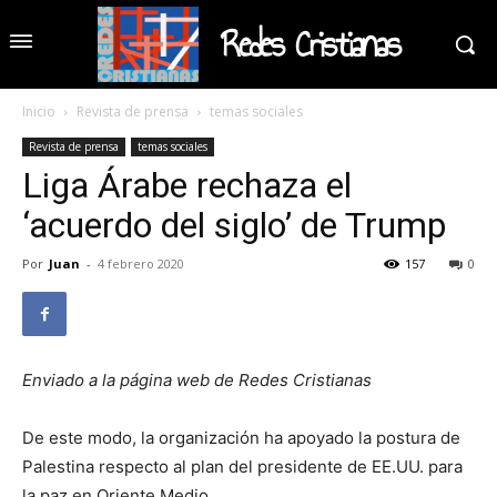
Redes Cristianas
Inicio
Revista de prensa
temas sociales
Revista de prensa
temas sociales
Liga Árabe rechaza el
‘acuerdo del siglo’ de Trump
Por
Juan
-
4 febrero 2020
157
0
Enviado a la página web de Redes Cristianas
De este modo, la organización ha apoyado la postura de
Palestina respecto al plan del presidente de EE.UU. para
la paz en Oriente Medio.