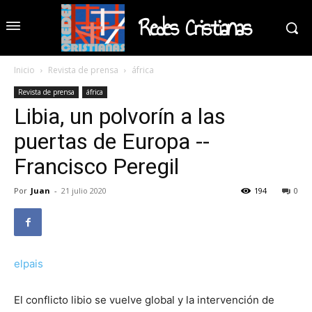
Redes Cristianas
Inicio
Revista de prensa
áfrica
Revista de prensa
áfrica
Libia, un polvorín a las
puertas de Europa --
Francisco Peregil
Por
Juan
-
21 julio 2020
194
0
elpais
El conflicto libio se vuelve global y la intervención de