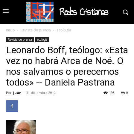
Redes Cristianas
Inicio
Revista de prensa
ecología
Revista de prensa
ecología
Leonardo Boff, teólogo: «Esta
vez no habrá Arca de Noé. O
nos salvamos o perecemos
todos» -- Daniela Pastrana
Por
Juan
-
31 diciembre 2010
193
0