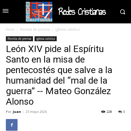
Redes Cristianas
Inicio
Revista de prensa
iglesia catolica
Revista de prensa
iglesia catolica
León XIV pide al Espíritu
Santo en la misa de
pentecostés que salve a la
humanidad del “mal de la
guerra” -- Mateo González
Alonso
Por
Juan
-
25 mayo 2026
228
0