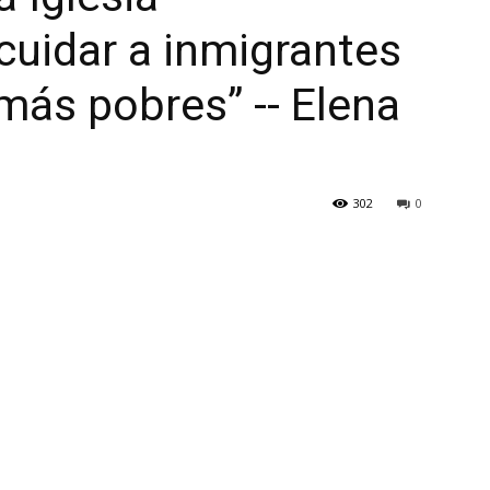
uidar a inmigrantes
ás pobres” -- Elena
302
0