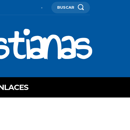
BUSCAR
-
stianas
NLACES