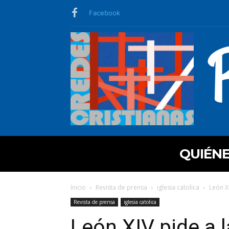
Facebook
QUIÉN
Inicio
Revista de prensa
iglesia catolica
León X
Revista de prensa
iglesia catolica
León XIV pide a l