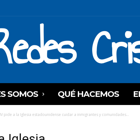
Redes Cri
ES SOMOS
QUÉ HACEMOS
E
IV pide a la Iglesia estadounidense cuidar a inmigrantes y comunidades...
a Iglesia