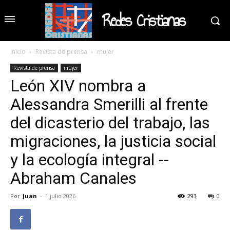
Redes Cristianas
Inicio
Revista de prensa
mujer
Revista de prensa
mujer
León XIV nombra a
Alessandra Smerilli al frente
del dicasterio del trabajo, las
migraciones, la justicia social
y la ecología integral --
Abraham Canales
Por
Juan
-
1 julio 2026
293
0