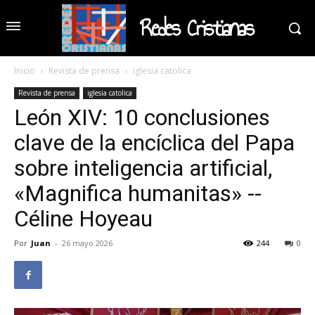
Redes Cristianas
Inicio
Revista de prensa
iglesia catolica
Revista de prensa
iglesia catolica
León XIV: 10 conclusiones
clave de la encíclica del Papa
sobre inteligencia artificial,
«Magnifica humanitas» --
Céline Hoyeau
Por
Juan
-
26 mayo 2026
244
0