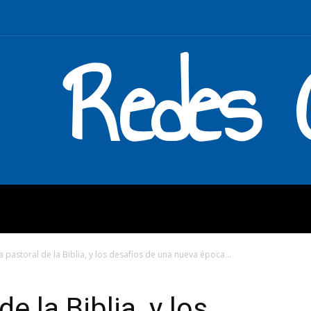
Redes C
MOS
QUÉ HACEMOS
ENLAC
a pastoral de la Biblia, y los desafíos de una nueva época...
e la Biblia, y los