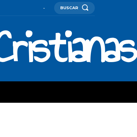
BUSCAR
-
ristianas
ES
MORE