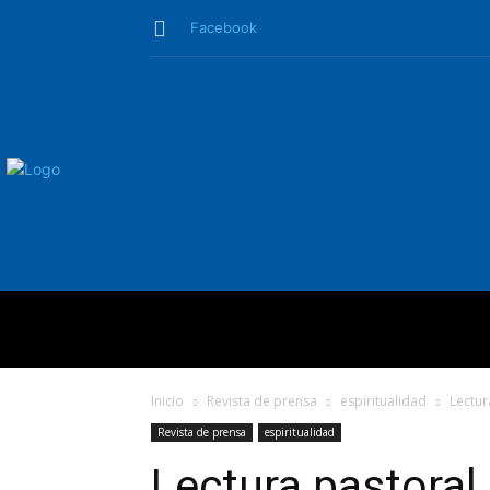
Facebook
QUIÉNES SO
Inicio
Revista de prensa
espiritualidad
Lectur
Revista de prensa
espiritualidad
Lectura pastoral d