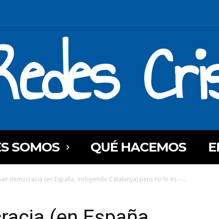
Redes Cri
ES SOMOS
QUÉ HACEMOS
E
man democracia (en España, incluyendo Catalunya) pero no lo es --...
racia (en España,