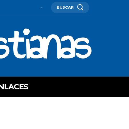
BUSCAR
-
stianas
NLACES