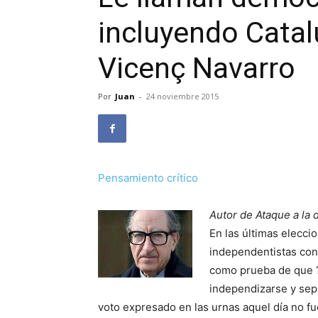
incluyendo Catalu
Vicenç Navarro
Por
Juan
-
24 noviembre 2015
Pensamiento crítico
Autor de Ataque a la 
En las últimas elecci
independentistas con
como prueba de que ?
independizarse y sepa
voto expresado en las urnas aquel día no fu