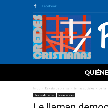
Facebook
QUIÉN
Inicio
Revista de prensa
temas sociales
Le lla
Revista de prensa
temas sociales
Le llaman democ