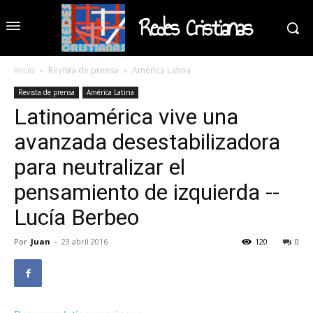
Redes Cristianas
Inicio
Revista de prensa
América Latina
Revista de prensa
América Latina
Latinoamérica vive una
avanzada desestabilizadora
para neutralizar el
pensamiento de izquierda --
Lucía Berbeo
Por
Juan
-
23 abril 2016
120
0