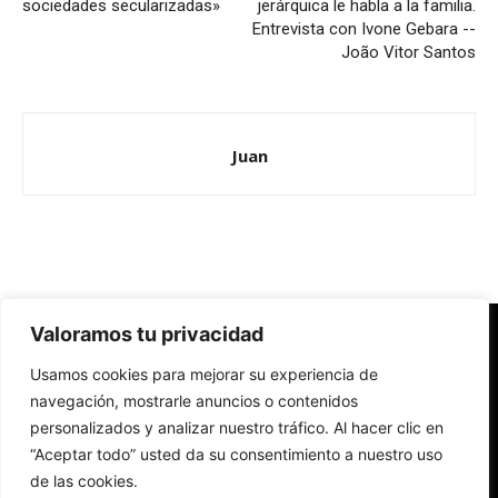
sociedades secularizadas»
jerárquica le habla a la familia.
Entrevista con Ivone Gebara --
João Vitor Santos
Juan
Valoramos tu privacidad
Redes Cristianas
Usamos cookies para mejorar su experiencia de
Una mirada alternativa sobre la Iglesia católica y la sociedad
- Colectivos de Redes Cristianas
navegación, mostrarle anuncios o contenidos
personalizados y analizar nuestro tráfico. Al hacer clic en
“Aceptar todo” usted da su consentimiento a nuestro uso
de las cookies.