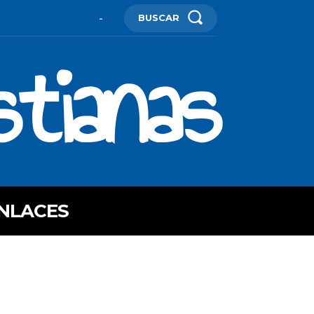
BUSCAR
-
stianas
NLACES