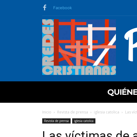
Facebook
QUIÉN
Inicio
Revista de prensa
iglesia catolica
Las víc
Revista de prensa
iglesia catolica
Las víctimas de 