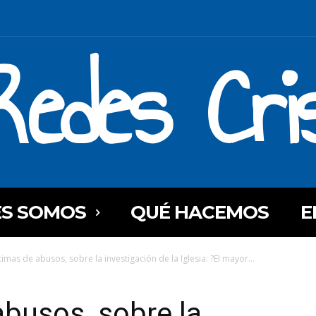
Redes Cri
ES SOMOS
QUÉ HACEMOS
E
timas de abusos, sobre la investigación de la Iglesia: ?El mayor...
abusos, sobre la