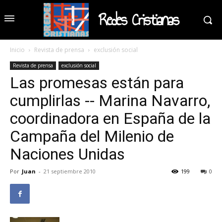
Redes Cristianas
Inicio
Revista de prensa
exclusión social
Revista de prensa
exclusión social
Las promesas están para
cumplirlas -- Marina Navarro,
coordinadora en España de la
Campaña del Milenio de
Naciones Unidas
Por
Juan
-
21 septiembre 2010
199
0