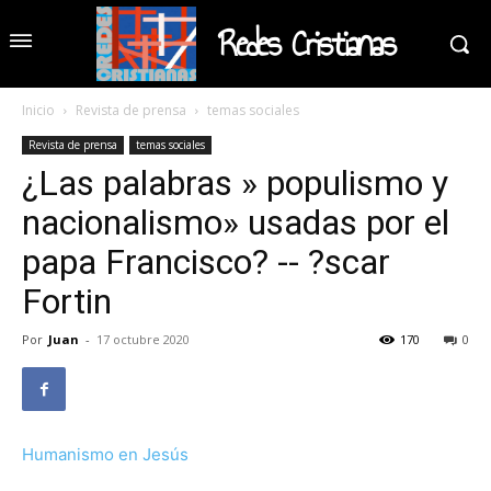
Redes Cristianas
Inicio
Revista de prensa
temas sociales
Revista de prensa
temas sociales
¿Las palabras » populismo y
nacionalismo» usadas por el
papa Francisco? -- ?scar
Fortin
Por
Juan
-
17 octubre 2020
170
0
Humanismo en Jesús