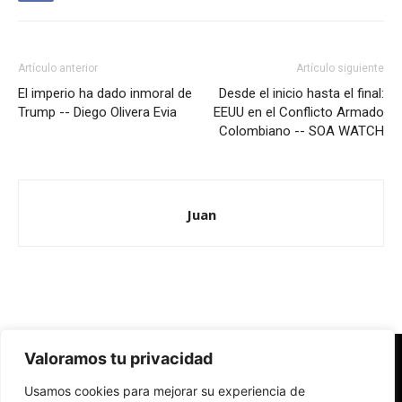
Artículo anterior
Artículo siguiente
El imperio ha dado inmoral de
Desde el inicio hasta el final:
Trump -- Diego Olivera Evia
EEUU en el Conflicto Armado
Colombiano -- SOA WATCH
Juan
Valoramos tu privacidad
Redes Cristianas
Usamos cookies para mejorar su experiencia de
Una mirada alternativa sobre la Iglesia católica y la sociedad