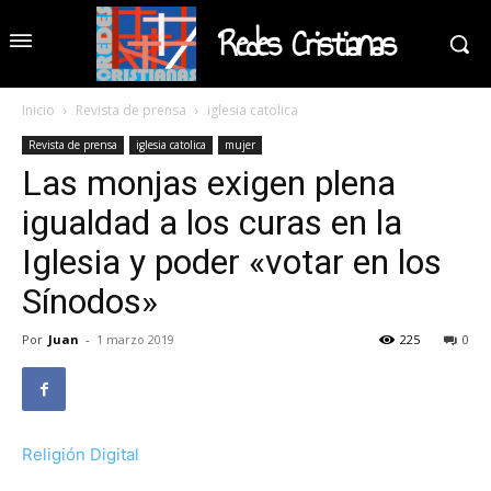
Redes Cristianas
Inicio
Revista de prensa
iglesia catolica
Revista de prensa
iglesia catolica
mujer
Las monjas exigen plena
igualdad a los curas en la
Iglesia y poder «votar en los
Sínodos»
Por
Juan
-
1 marzo 2019
225
0
Religión Digital