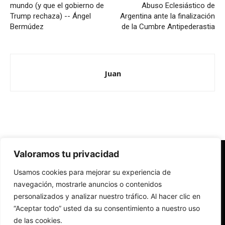
mundo (y que el gobierno de
Abuso Eclesiástico de
Trump rechaza) -- Ángel
Argentina ante la finalización
Bermúdez
de la Cumbre Antipederastia
Juan
Valoramos tu privacidad
Redes Cristianas
Usamos cookies para mejorar su experiencia de
Una mirada alternativa sobre la Iglesia católica y la sociedad
- Colectivos de Redes Cristianas
navegación, mostrarle anuncios o contenidos
personalizados y analizar nuestro tráfico. Al hacer clic en
“Aceptar todo” usted da su consentimiento a nuestro uso
de las cookies.