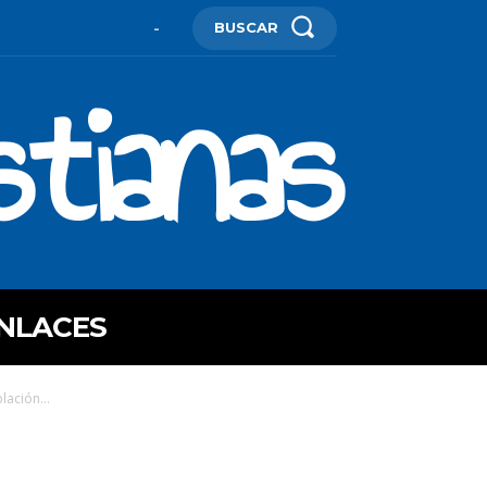
BUSCAR
-
stianas
NLACES
ación...