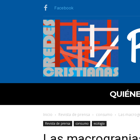
Facebook
QUIÉN
Inicio
Revista de prensa
consumo
Las macrogr
Revista de prensa
consumo
ecología
Las macrogranjas