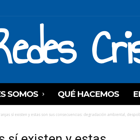
Redes Cri
ES SOMOS
QUÉ HACEMOS
E
anjas sí existen y estas son sus consecuencias: degradación ambiental, despobl
 sí existen y estas