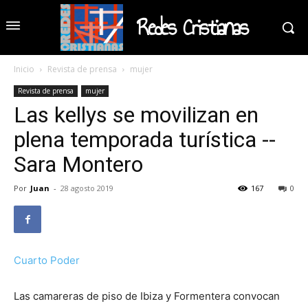
Redes Cristianas
Inicio
Revista de prensa
mujer
Revista de prensa
mujer
Las kellys se movilizan en
plena temporada turística --
Sara Montero
Por
Juan
-
28 agosto 2019
167
0
Cuarto Poder
Las camareras de piso de Ibiza y Formentera convocan