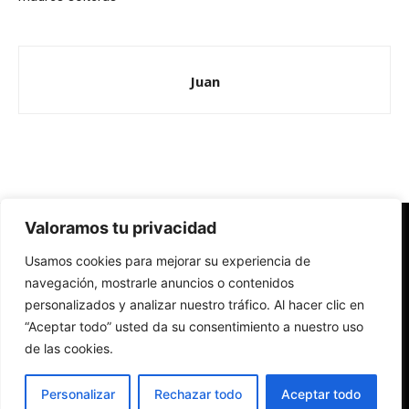
Juan
Valoramos tu privacidad
Redes Cristianas
Usamos cookies para mejorar su experiencia de
Una mirada alternativa sobre la Iglesia católica y la sociedad
- Colectivos de Redes Cristianas
navegación, mostrarle anuncios o contenidos
personalizados y analizar nuestro tráfico. Al hacer clic en
“Aceptar todo” usted da su consentimiento a nuestro uso
de las cookies.
Personalizar
Rechazar todo
Aceptar todo