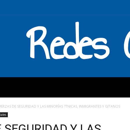
Redes C
MOS
QUÉ HACEMOS
ENLAC
UERZAS DE SEGURIDAD Y LAS MINORÍAS ?TNICAS, INMIGRANTES Y GITANOS
iales
 SEGURIDAD Y LAS