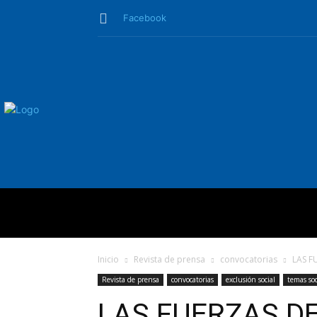
Facebook
QUIÉNES SO
Inicio
Revista de prensa
convocatorias
LAS F
Revista de prensa
convocatorias
exclusión social
temas soc
LAS FUERZAS DE