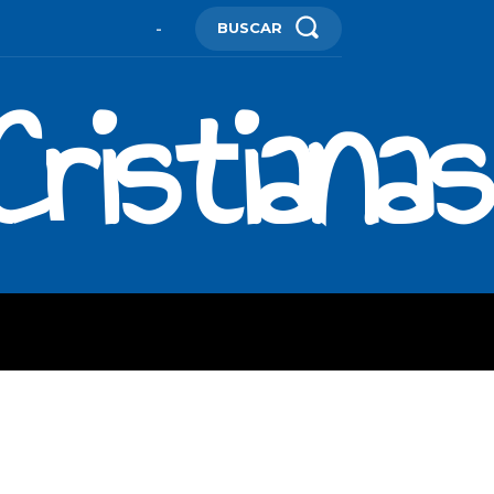
BUSCAR
-
ristianas
ES
MORE