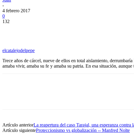
-
4 febrero 2017
0
132
elcatalejodelpepe
Trece años de cárcel, nueve de ellos en total aislamiento, derrumbarí
amaba vivir, amaba su fe y amaba su patria. En esa situación, aunque 
Artículo anterior
La reapertura del caso Tarajal, una esperanza contra 
Artículo siguiente
Proteccionismo vs globalización -- Manfred Nolte