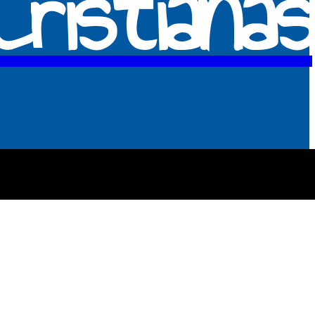
ristianas
MORE
CES