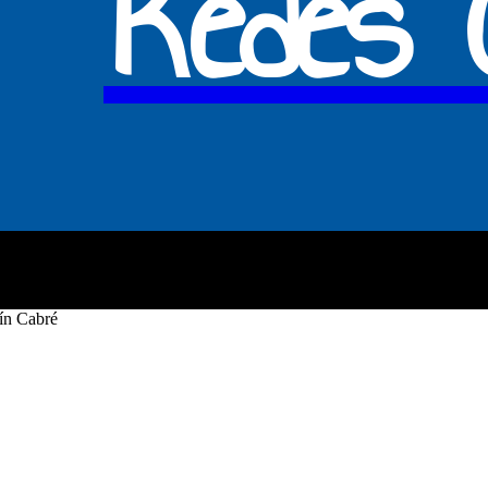
Redes C
SOMOS
QUÉ HACEMOS
ENLA
tín Cabré