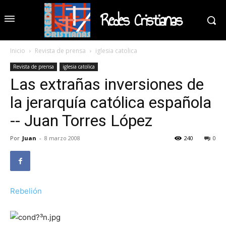
Redes Cristianas
Inicio
Revista de prensa
iglesia catolica
Revista de prensa
iglesia catolica
Las extrañas inversiones de
la jerarquía católica española
-- Juan Torres López
Por
Juan
-
8 marzo 2008
240
0
Rebelión