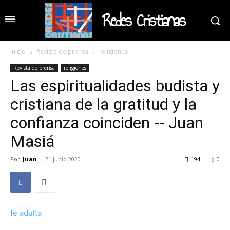
Redes Cristianas
Inicio
Revista de prensa
religiones
Revista de prensa
religiones
Las espiritualidades budista y
cristiana de la gratitud y la
confianza coinciden -- Juan
Masiá
Por
Juan
-
21 junio 2020
194
0
fe adulta