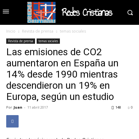
Redes Cristianas
Inicio
Revista de prensa
temas sociales
Revista de prensa
temas sociales
Las emisiones de CO2
aumentaron en España un
14% desde 1990 mientras
descendieron un 19% en
Europa, según un estudio
Por
Juan
-
11 abril 2017
148
0