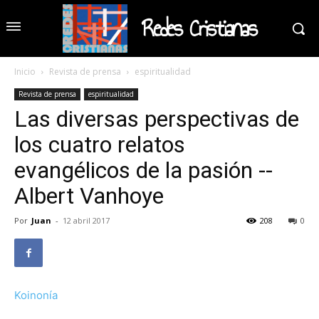
Redes Cristianas
Inicio
Revista de prensa
espiritualidad
Revista de prensa
espiritualidad
Las diversas perspectivas de
los cuatro relatos
evangélicos de la pasión --
Albert Vanhoye
Por
Juan
-
12 abril 2017
208
0
Koinonía