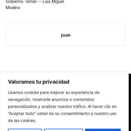
Gobierno Temer -- Luis Miguel
Modino
Juan
Valoramos tu privacidad
Redes Cristianas
Usamos cookies para mejorar su experiencia de
Una mirada alternativa sobre la Iglesia católica y la sociedad
- Colectivos de Redes Cristianas
navegación, mostrarle anuncios o contenidos
personalizados y analizar nuestro tráfico. Al hacer clic en
“Aceptar todo” usted da su consentimiento a nuestro uso
de las cookies.