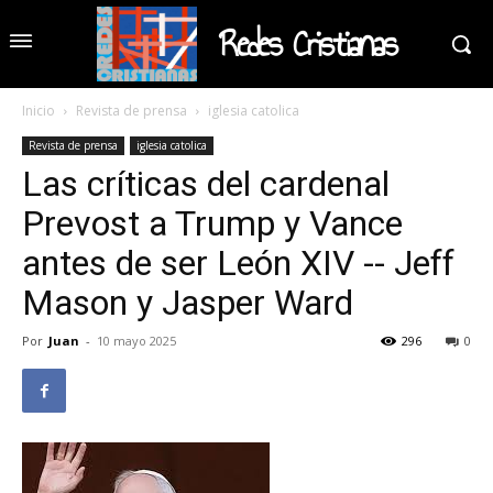
Redes Cristianas
Inicio
Revista de prensa
iglesia catolica
Revista de prensa
iglesia catolica
Las críticas del cardenal
Prevost a Trump y Vance
antes de ser León XIV -- Jeff
Mason y Jasper Ward
Por
Juan
-
10 mayo 2025
296
0